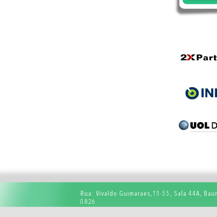
Rua: Vivaldo Guimaraes,15-55, Sala 44A, Baur
0826