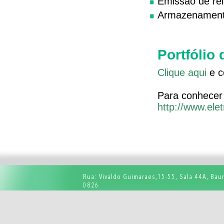
Emissão de rel
Armazenamento
Portfólio
Clique aqui
e co
Para conhecer 
http://www.elet
Rua: Vivaldo Guimaraes,15-55, Sala 44A, Baur
0826